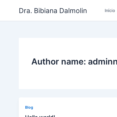
Ir
Dra. Bibiana Dalmolin
para
Início
o
conteúdo
Author name: admin
Blog